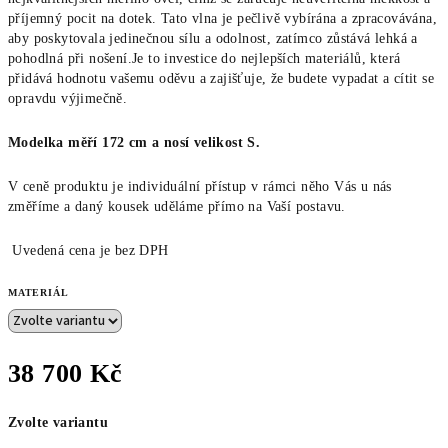
příjemný pocit na dotek. Tato vlna je pečlivě vybírána a zpracovávána,
aby poskytovala jedinečnou sílu a odolnost, zatímco zůstává lehká a
pohodlná při nošení.Je to investice do nejlepších materiálů, která
přidává hodnotu vašemu oděvu a zajišťuje, že budete vypadat a cítit se
opravdu výjimečně.
Modelka měří 172 cm a nosí velikost S.
V ceně produktu je individuální přístup v rámci něho Vás u nás
změříme a daný kousek uděláme přímo na Vaší postavu.
Uvedená cena je bez DPH
MATERIÁL
38 700 Kč
Měrná
Zvolte variantu
cena: