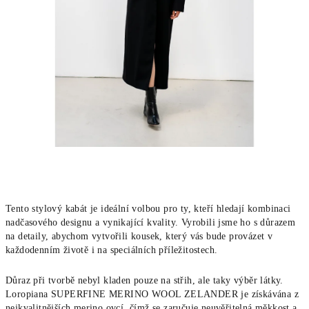
Tento stylový kabát je ideální volbou pro ty, kteří hledají kombinaci
nadčasového designu a vynikající kvality. Vyrobili jsme ho s důrazem
na detaily, abychom vytvořili kousek, který vás bude provázet v
každodenním životě i na speciálních příležitostech.
Důraz při tvorbě nebyl kladen pouze na střih, ale taky výběr látky.
Loropiana SUPERFINE MERINO WOOL ZELANDER je získávána z
nejkvalitnějších merino ovcí, čímž se zaručuje neuvěřitelná měkkost a