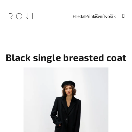
Přejít
na
obsah
Nákupní
Hledat
Přihlášení
košík
Black single breasted coat