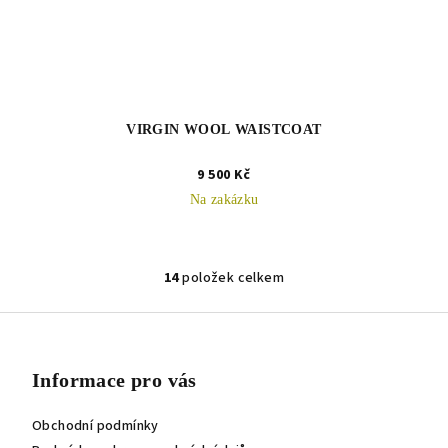
VIRGIN WOOL WAISTCOAT
9 500 Kč
Na zakázku
14
položek celkem
O
v
Z
l
á
á
p
d
Informace pro vás
a
a
c
Obchodní podmínky
t