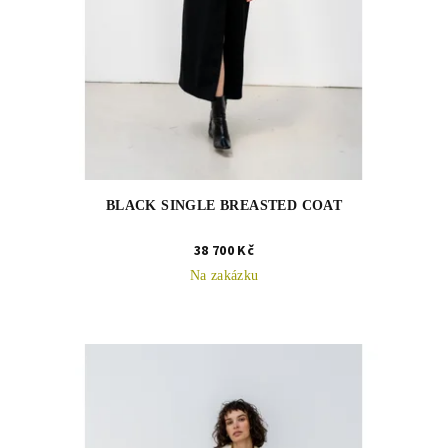
u
k
t
ů
BLACK SINGLE BREASTED COAT
38 700 Kč
Na zakázku