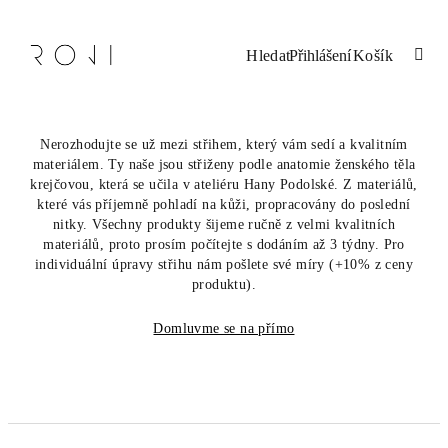
Přejít
na
obsah
Nákupní
Hledat
Přihlášení
košík
Nerozhodujte se už mezi střihem, který vám sedí a kvalitním
materiálem. Ty naše jsou střiženy podle anatomie ženského těla
krejčovou, která se učila v ateliéru Hany Podolské. Z materiálů,
které vás příjemně pohladí na kůži, propracovány do poslední
nitky. Všechny produkty šijeme ručně z velmi kvalitních
materiálů, proto prosím počítejte s dodáním až 3 týdny. Pro
individuální úpravy střihu nám pošlete své míry (+10% z ceny
produktu).
Domluvme se na přímo