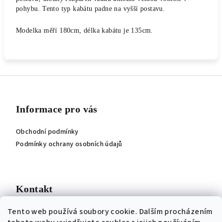
pohybu. Tento typ kabátu padne na vyšší postavu.
Modelka měří 180cm, délka kabátu je 135cm.
Z
á
p
Informace pro vás
a
Obchodní podmínky
t
Podmínky ochrany osobních údajů
í
Kontakt
Tento web používá soubory cookie. Dalším procházením
jitka
@
roji.cz