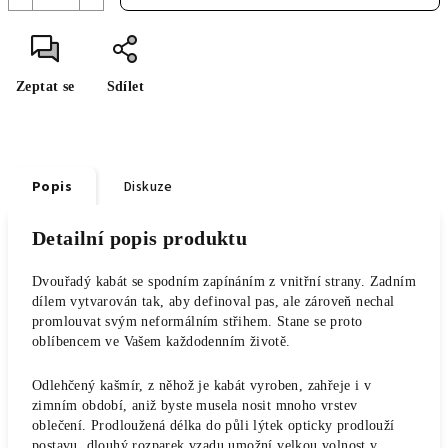
Zeptat se
Sdílet
Popis
Diskuze
Detailní popis produktu
Dvouřadý kabát se spodním zapínáním z vnitřní strany. Zadním
dílem vytvarován tak, aby definoval pas, ale zároveň nechal
promlouvat svým neformálním střihem. Stane se proto
oblíbencem ve Vašem každodenním životě.
Odlehčený kašmír, z něhož je kabát vyroben, zahřeje i v
zimním období, aniž byste musela nosit mnoho vrstev
oblečení. Prodloužená délka do půli lýtek opticky prodlouží
postavu, dlouhý rozparek vzadu umožní velkou volnost v