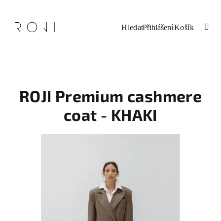
Přejít
na
obsah
Nákupní
Hledat
Přihlášení
košík
ROJI Premium cashmere
coat - KHAKI