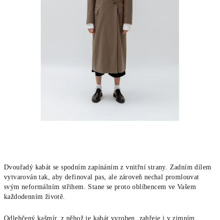
Dvouřadý kabát se spodním zapínáním z vnitřní strany. Zadním dílem
vytvarován tak, aby definoval pas, ale zároveň nechal promlouvat
svým neformálním střihem. Stane se proto oblíbencem ve Vašem
každodenním životě.
Odlehčený kašmír, z něhož je kabát vyroben, zahřeje i v zimním