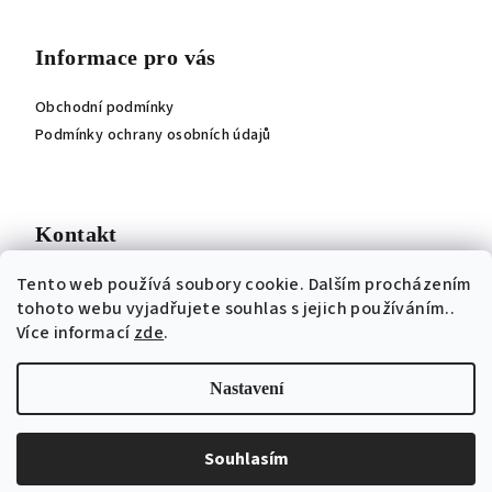
á
p
Informace pro vás
a
Obchodní podmínky
t
Podmínky ochrany osobních údajů
í
Kontakt
Tento web používá soubory cookie. Dalším procházením
jitka
@
roji.cz
tohoto webu vyjadřujete souhlas s jejich používáním..
Více informací
zde
.
Nastavení
Copyright 2026
ROJI - Jitka Ročňová návrhářka
. Všechna
práva vyhrazena.
Souhlasím
Vytvořil Shoptet