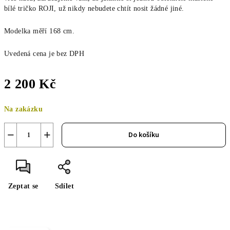
bílé tričko ROJI, už nikdy nebudete chtít nosit žádné jiné.
Modelka měří 168 cm.
Uvedená cena je bez DPH
2 200 Kč
Měrná
Na zakázku
cena:
−
+
Do košíku
Zeptat se
Sdílet