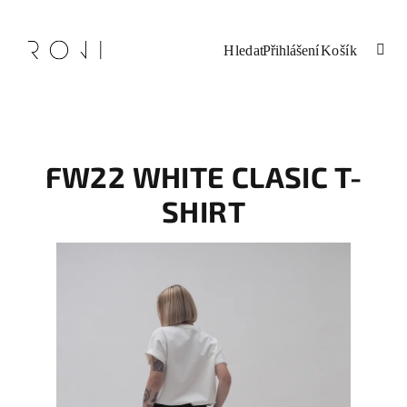
Přejít
na
obsah
Nákupní
Hledat
Přihlášení
košík
FW22 WHITE CLASIC T-
SHIRT