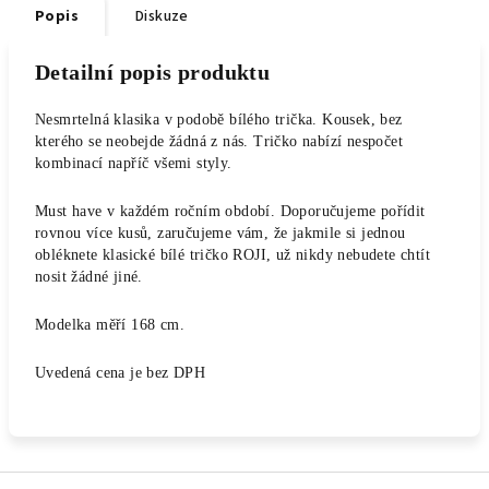
Popis
Diskuze
Detailní popis produktu
Nesmrtelná klasika v podobě bílého trička. Kousek, bez
kterého se neobejde žádná z nás. Tričko nabízí nespočet
kombinací napříč všemi styly.
Must have v každém ročním období. Doporučujeme pořídit
rovnou více kusů, zaručujeme vám, že jakmile si jednou
obléknete klasické bílé tričko ROJI, už nikdy nebudete chtít
nosit žádné jiné.
Modelka měří 168 cm.
Uvedená cena je bez DPH
Z