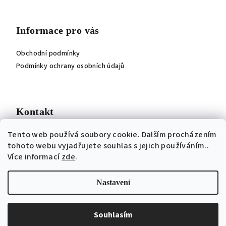
Z
á
p
Informace pro vás
a
Obchodní podmínky
t
Podmínky ochrany osobních údajů
í
Kontakt
Tento web používá soubory cookie. Dalším procházením
jitka
@
roji.cz
tohoto webu vyjadřujete souhlas s jejich používáním..
Více informací
zde
.
Nastavení
Copyright 2026
ROJI - Jitka Ročňová návrhářka
. Všechna
práva vyhrazena.
Souhlasím