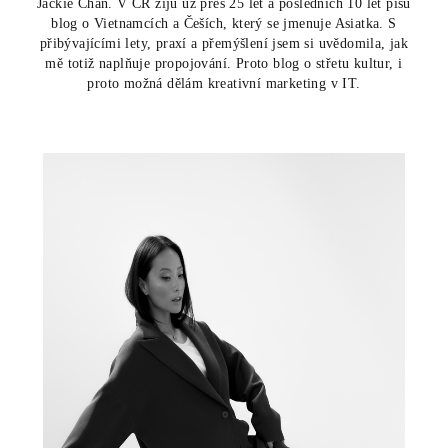
Jackie Chan. V ČR žiju už přes 25 let a posledních 10 let píšu
blog o Vietnamcích a Češích, který se jmenuje Asiatka. S
přibývajícími lety, praxí a přemýšlení jsem si uvědomila, jak
mě totiž naplňuje propojování. Proto blog o střetu kultur, i
proto možná dělám kreativní marketing v IT.