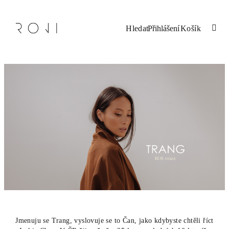
Přejít
na
obsah
Nákupní
Hledat
Přihlášení
košík
Jmenuju se Trang, vyslovuje se to Čan, jako kdybyste chtěli říct